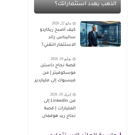
الذهب يهدد استثماراتك؟
مايو 22, 2026
كيف أصبح ريكاردو
ساليناس رائد
الاستثمار التقني؟
يوليو 10, 2026
قصة نجاح داستن
موسكوفيتز | من
فيسبوك إلى ملياردير
إبريل 19, 2026
من LinkedIn إلى
المليارات | قصة
نجاح ريد هوفمان