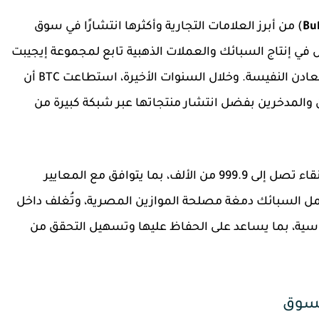
Bu
) من أبرز العلامات التجارية وأكثرها انتشارًا في سوق
إنتاج السبائك والعملات الذهبية تابع لمجموعة إيجيبت
جولد جروب، التي تمتلك خبرة طويلة في صناعة المعادن النفيسة. وخلال السنوات الأخيرة، استطاعت BTC أن
والمدخرين بفضل انتشار منتجاتها عبر شبكة كبيرة من
تُصنع سبائك BTC من ذهب خالص عيار 24 بدرجة نقاء تصل إلى 999.9 من الألف، بما يتوافق مع المعايير
حمل السبائك دمغة مصلحة الموازين المصرية، وتُغلف داخل
ية، بما يساعد على الحفاظ عليها وتسهيل التحقق من