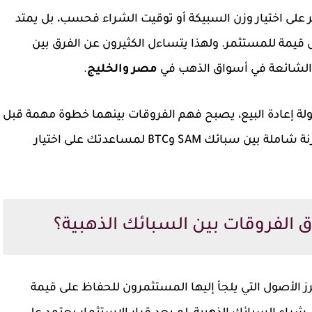
مر على اختيار وزن السبيكة أو توقيت الشراء فحسب، بل يمتد
ل قيمة للمستثمر. ولهذا يتساءل الكثيرون عن الفرق بين
ت الشائعة في أسواق الذهب في
مصر والخليج
.
هولة إعادة البيع، يصبح فهم الفروقات بينهما خطوة مهمة قبل
اتخاذ قرار الشراء. في هذا المقال، نستعرض مقارنة شاملة بين سبائك SAM وBTC لمساعدتك على اختيار
 الفروقات بين السبائك الذهبية؟
رز الأصول التي يلجأ إليها المستثمرون للحفاظ على قيمة