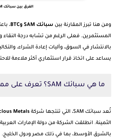
الفرق بين سبائك SAM وBTC | أيهما أفضل للاستثمار؟
ومن هنا تبرز المقارنة بين
سبائك SAM وBTC
، باع
المستثمرين. فعلى الرغم من تشابه درجة النقاء 
بالانتشار في السوق، وآليات إعادة الشراء، والتكا
يساعد على اتخاذ قرار استثماري أكثر ملاءمة للاحتي
ما هي سبائك SAM؟ تعرف على مميزاتها وأهم أسباب الإقبال عليها
تُعد سبائك SAM، التي تنتجها شركة
ious Metals
الثمينة. انطلقت الشركة من دولة الإمارات العر
بالشرق الأوسط، بما في ذلك مصر ودول الخليج. و