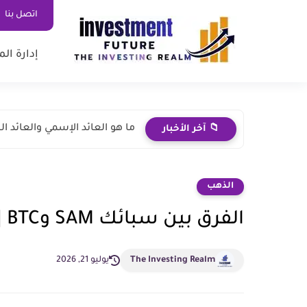
اتصل بنا
إدارة ال
ما هو العائد الإسمي والعائد ا
📁 آخر الأخبار
الذهب
الفرق بين سبائك SAM وBTC | أيهما أفضل للاستثمار؟
The Investing Realm
يوليو 21, 2026