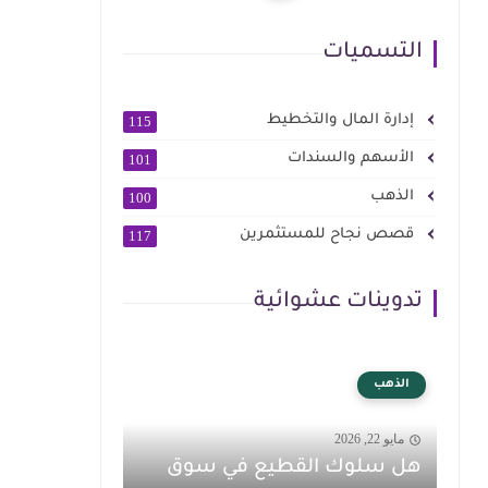
التسميات
إدارة المال والتخطيط
115
الأسهم والسندات
101
الذهب
100
قصص نجاح للمستثمرين
117
تدوينات عشوائية
الذهب
مايو 22, 2026
هل سلوك القطيع في سوق