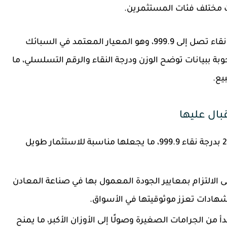
ات مختلف فئات المستثمرين.
تُصنع سبائك SAM من ذهب خالص عيار 24 بدرجة نقاء تصل إلى 999.9، وهو المعيار المعتمد في السبائك
بة ببيانات توضح الوزن ودرجة النقاء والرقم التسلسلي، ما
يع.
تُصنع من ذهب عيار 24 بدرجة نقاء 999.9، ما يجعلها مناسبة للاستثمار طويل
لالتزام بمعايير الجودة المعمول بها في صناعة المعادن
شهادات تعزز موثوقيتها في الأسواق.
أ من الجرامات الصغيرة وصولًا إلى الأوزان الأكبر، ما يمنح