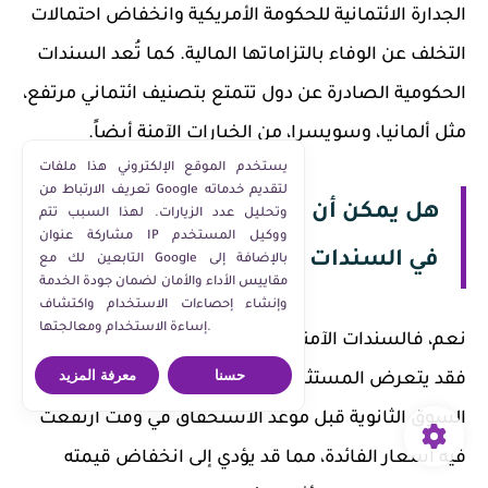
الجدارة الائتمانية للحكومة الأمريكية وانخفاض احتمالات
التخلف عن الوفاء بالتزاماتها المالية. كما تُعد السندات
الحكومية الصادرة عن دول تتمتع بتصنيف ائتماني مرتفع،
مثل ألمانيا، وسويسرا، من الخيارات الآمنة أيضاً.
يستخدم الموقع الإلكتروني هذا ملفات
تعريف الارتباط من Google لتقديم خدماته
هل يمكن أن يخسر المستثمر أمواله
وتحليل عدد الزيارات. لهذا السبب تتم
مشاركة عنوان IP ووكيل المستخدم
في السندات الآمنة؟
التابعين لك مع Google بالإضافة إلى
مقاييس الأداء والأمان لضمان جودة الخدمة
وإنشاء إحصاءات الاستخدام واكتشاف
إساءة الاستخدام ومعالجتها.
نعم، فالسندات الآمنة ليست خالية من المخاطر تماماً.
حسنا
معرفة المزيد
فقد يتعرض المستثمر للخسارة إذا باع السند في
السوق الثانوية قبل موعد الاستحقاق في وقت ارتفعت
فيه أسعار الفائدة، مما قد يؤدي إلى انخفاض قيمته