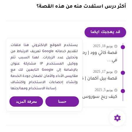
أكثر درس استفدت منه من هذه القصة؟
قد يعجبك ايضا
يستخدم الموقع الإلكتروني هذا ملفات
يونيو 18, 2025
تعريف الارتباط من Google لتقديم خدماته
قصة كاثي وود | رحلة صعود أيقونة الاستثمار التكنولوجي
وتحليل عدد الزيارات. لهذا السبب تتم
في...
مشاركة عنوان IP ووكيل المستخدم
التابعين لك مع Google بالإضافة إلى
يونيو 17, 2025
مقاييس الأداء والأمان لضمان جودة الخدمة
قصة بيل أكمان | كيف أنقذ شركات كبرى وحقق مليارات...
وإنشاء إحصاءات الاستخدام واكتشاف
إساءة الاستخدام ومعالجتها.
يونيو 5, 2025
كيف ربح سوروس مليار دولار في "الأربعاء الأسود"؟
حسنا
معرفة المزيد