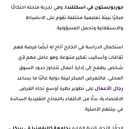
جوردونستون في اسكتلندا
، وهي تجربة منحته احتكاكًا
مبكرًا ببيئة تعليمية مختلفة تقوم على الانضباط
والاستقلالية وتحمل المسؤولية.
استكمال الدراسة في الخارج أتاح له أيضًا فرصة فهم
ثقافات وأساليب تفكير متنوعة، وهو عامل مهم لأي
شخص يطمح إلى إدارة أعمال تتجاوز حدود السوق
المحلي. فالتعرض المبكر لبيئة دولية غالبًا ما يساعد
رجال الأعمال
على تطوير نظرة أوسع تجاه الفرص
الاقتصادية، بدلًا من الاكتفاء بالنماذج التقليدية السائدة
في بيئتهم الأصلية.
لاحقًا، التحق قتيبة الغانم
بجامعة كاليفورنيا في بيركلي
،