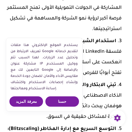
المشاركة في الجولات التمويلية الأولى تمنح المستثمر
فرصة أكبر لرؤية نمو الشركة والمساهمة في تشكيل
استراتيجيتها.
استخدام الشبكات والعلاقات كمصدر للفرص:
يستخدم الموقع الإلكتروني هذا ملفات
فلسفة LinkedIn المبنية على الشبكات المهنية
تعريف الارتباط من Google لتقديم خدماته
وتحليل عدد الزيارات. لهذا السبب تتم
انعكست على أسلوبه في الاستثمار؛ العلاقات القوية
مشاركة عنوان IP ووكيل المستخدم
التابعين لك مع Google بالإضافة إلى
تفتح أبوابًا للفرص الجديدة والشراكات الاستراتيجية.
مقاييس الأداء والأمان لضمان جودة الخدمة
وإنشاء إحصاءات الاستخدام واكتشاف
تبني الابتكار والتكنولوجيا الحديثة:
سواء في مجال
إساءة الاستخدام ومعالجتها.
الذكاء الاصطناعي التوليدي أو الاقتصاد التشاركي،
حسنا
معرفة المزيد
هوفمان يبحث دائمًا عن الشركات التي تقدم حلولًا
مبتكرة لمشاكل حقيقية في السوق.
التوسع السريع مع إدارة المخاطر (Blitzscaling):