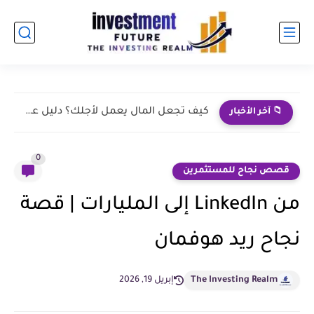
ما هو العائد الإسمي والعائد الحقيقي للسند؟ الفرق بينهما
📁 آخر الأخبار
0
قصص نجاح للمستثمرين
من LinkedIn إلى المليارات | قصة
نجاح ريد هوفمان
The Investing Realm
إبريل 19, 2026