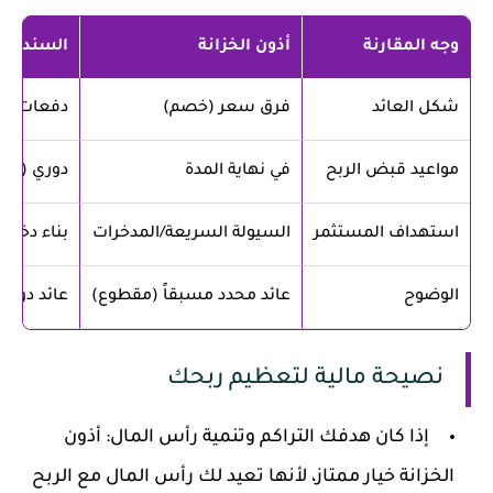
وجه المقارنة
أذون الخزانة
السندات
شكل العائد
فرق سعر (خصم)
دفعات دور
مواعيد قبض الربح
في نهاية المدة
دوري (س
استهداف المستثمر
السيولة السريعة/المدخرات
بناء دخل ث
الوضوح
عائد محدد مسبقاً (مقطوع)
عائد دور
نصيحة مالية لتعظيم ربحك
إذا كان هدفك التراكم وتنمية رأس المال: أذون
الخزانة خيار ممتاز، لأنها تعيد لك رأس المال مع الربح