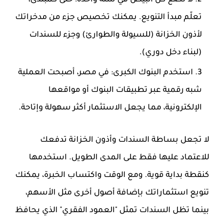
لا تضع كل البيض في سلة واحدة: حتى كمبتدئ،
تعلّم مبدأ التنويع. يمكنك تخصيص جزء من مدخراتك
لأذون الخزانة (للسيولة والطوارئ) وجزء للسندات
(لبناء دخل دوري).
استخدم البنوك الكبرى: في مصر، أصبحت العملية
شبه رقمية عبر تطبيقات البنوك أو مواقعها
الإلكترونية، مما يجعل الاستثمار أكثر سهولة وإتاحة.
لا تجعل بساطة السندات وأذون الخزانة تدفعك
للاعتماد عليها فقط على المدى الطويل. استخدمها
كنقطة بداية قوية. ومع الوقت واكتساب الخبرة، يمكنك
تنويع استثماراتك بإضافة أصول أخرى مثل الأسهم،
بينما تظل السندات تمثل "العمود الفقري" الذي يحافظ