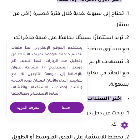
تحتاج إلى سيولة نقدية خلال فترة قصيرة (أقل من
سنة).
تريد استثمارًا بسيطًا يحافظ على قيمة مدخراتك
يستخدم الموقع الإلكتروني هذا ملفات
مع مستوى منخفض من المخاطر.
تعريف الارتباط من Google لتقديم خدماته
تستهدف الربح التراكمي، حيث تستلم رأس المال
وتحليل عدد الزيارات. لهذا السبب تتم
مشاركة عنوان IP ووكيل المستخدم
مع العائد في نهاية المدة، مما يتيح لك إعادة استثماره
التابعين لك مع Google بالإضافة إلى
مقاييس الأداء والأمان لضمان جودة الخدمة
بسهولة.
وإنشاء إحصاءات الاستخدام واكتشاف
إساءة الاستخدام ومعالجتها.
اختر "السندات" إذا كنت:
حسنا
معرفة المزيد
تبحث عن دخل دوري منتظم يساعدك في تغطية
نفقاتك.
تخطط للاستثمار على المدى المتوسط أو الطويل.