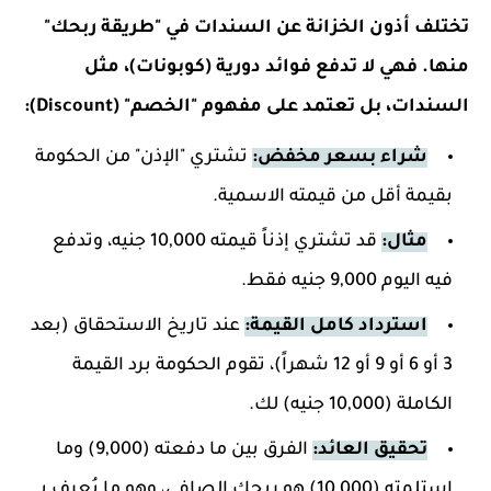
تختلف أذون الخزانة عن السندات في "طريقة ربحك"
منها. فهي لا تدفع فوائد دورية (كوبونات)، مثل
السندات، بل تعتمد على مفهوم "الخصم" (Discount):
شراء بسعر مخفض:
تشتري "الإذن" من الحكومة
بقيمة أقل من قيمته الاسمية.
مثال:
قد تشتري إذناً قيمته 10,000 جنيه، وتدفع
فيه اليوم 9,000 جنيه فقط.
استرداد كامل القيمة:
عند تاريخ الاستحقاق (بعد
3 أو 6 أو 9 أو 12 شهراً)، تقوم الحكومة برد القيمة
الكاملة (10,000 جنيه) لك.
تحقيق العائد:
الفرق بين ما دفعته (9,000) وما
استلمته (10,000) هو ربحك الصافي، وهو ما يُعرف بـ