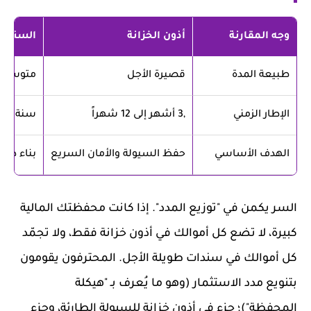
وجه المقارنة
أذون الخزانة
السندا
طبيعة المدة
قصيرة الأجل
متوسطة 
الإطار الزمني
,3 أشهر إلى 12 شهراً
سنة إلى
الهدف الأساسي
حفظ السيولة والأمان السريع
بناء دخل
السر يكمن في "توزيع المدد". إذا كانت محفظتك المالية
كبيرة، لا تضع كل أموالك في أذون خزانة فقط، ولا تجمّد
كل أموالك في سندات طويلة الأجل. المحترفون يقومون
بتنويع مدد الاستثمار (وهو ما يُعرف بـ "هيكلة
المحفظة")؛ جزء في أذون خزانة للسيولة الطارئة، وجزء