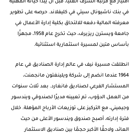
امتياز مع مرتبة الشرف العليا، قبل أن يبدأ حياته المهنية
في بنك ناشيونال سيتي في كليفلاند. حرصه على تطوير
معرفته المالية دفعه للالتحاق بكلية إدارة الأعمال في
جامعة ويسترن ريزيرف، حيث تخرج عام 1958، مجهزًا
بأساس متين لمسيرة استثمارية استثنائية.
انطلقت مسيرة نيف في عالم إدارة الصناديق في عام
1964 عندما انضم إلى شركة ويلينغتون مانجمنت،
المستشار الفرعي لصناديق فانغارد. بعد ثلاث سنوات
من العمل الدؤوب، تم تعيينه مديرًا لصندوقي ويندسور
وجيميني، مع التركيز على توزيعات الأرباح المؤهلة. خلال
فترة إدارته، أصبح صندوق ويندسور الأعلى من حيث
العائد، ولاحقًا الأكبر حجمًا بين صناديق الاستثمار