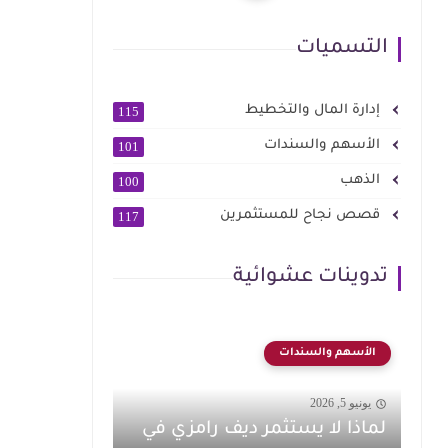
التسميات
إدارة المال والتخطيط
115
الأسهم والسندات
101
الذهب
100
قصص نجاح للمستثمرين
117
تدوينات عشوائية
الأسهم والسندات
يونيو 5, 2026
لماذا لا يستثمر ديف رامزي في