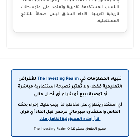
إخلاء مسؤولية:
هذه الحاسبة للأغراض التعليمية فقط.
االنسب المستخدمة تقديرية وتعتمد على متوسطات
تاريخية تقريبية. الأداء السابق ليس ضماناً للنتائج
المستقبلية.
تنبيه: المعلومات في
The Investing Realm
للأغراض
التعليمية فقط، ولا تُعتبر نصيحة استثمارية مباشرة
أو توصية ببيع أو شراء أي أصل مالي.
أي استثمار ينطوي على مخاطر؛ لذا يجب عليك إجراء بحثك
الخاص واستشارة خبير مالي مرخص قبل اتخاذ أي قرار.
اقرأ إخلاء المسؤولية الكامل هنا.
جميع الحقوق محفوظة © The Investing Realm