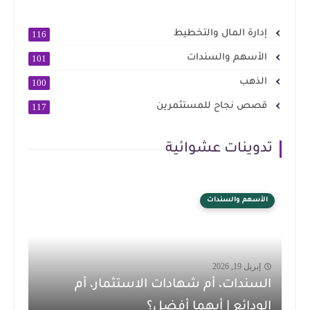
إدارة المال والتخطيط
116
الأسهم والسندات
101
الذهب
100
قصص نجاح للمستثمرين
117
تدوينات عشوائية
الأسهم والسندات
إبريل 19, 2026
السندات، أم شهادات الاستثمار، أم
الودائع | أيهما أفضل؟