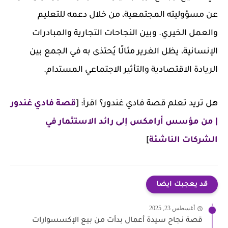
عن مسؤوليته المجتمعية، من خلال دعمه للتعليم
والعمل الخيري. وبين النجاحات التجارية والمبادرات
الإنسانية، يظل الغرير مثالًا يُحتذى به في الجمع بين
الريادة الاقتصادية والتأثير الاجتماعي المستدام.
هل تريد تعلم قصة فادي غندور؟ اقرأ: [
قصة فادي غندور
| من مؤسس أرامكس إلى رائد الاستثمار في
الشركات الناشئة
]
قد يعجبك ايضا
أغسطس 23, 2025
قصة نجاح سيدة أعمال بدأت من بيع الإكسسوارات