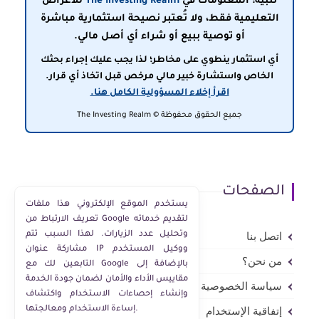
تنبيه: المعلومات في
The Investing Realm
للأغراض
التعليمية فقط، ولا تُعتبر نصيحة استثمارية مباشرة
أو توصية ببيع أو شراء أي أصل مالي.
أي استثمار ينطوي على مخاطر؛ لذا يجب عليك إجراء بحثك
الخاص واستشارة خبير مالي مرخص قبل اتخاذ أي قرار.
اقرأ إخلاء المسؤولية الكامل هنا.
جميع الحقوق محفوظة © The Investing Realm
الصفحات
يستخدم الموقع الإلكتروني هذا ملفات
تعريف الارتباط من Google لتقديم خدماته
وتحليل عدد الزيارات. لهذا السبب تتم
اتصل بنا
مشاركة عنوان IP ووكيل المستخدم
من نحن؟
التابعين لك مع Google بالإضافة إلى
مقاييس الأداء والأمان لضمان جودة الخدمة
سياسة الخصوصية
وإنشاء إحصاءات الاستخدام واكتشاف
إساءة الاستخدام ومعالجتها.
إتفاقية الإستخدام